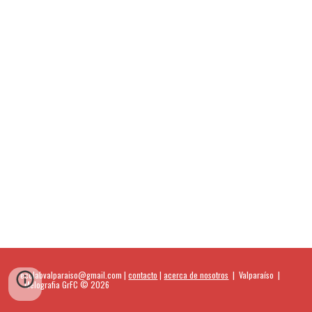
ecolabvalparaiso@gmail.com |
contacto
|
acerca de nosotros
|
Valparaíso
|
Melografia GrFC © 2026